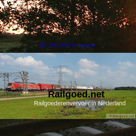
SLOEHAVEN treinfoto
Railgoed.net
Railgoederenvervoer in Nederland