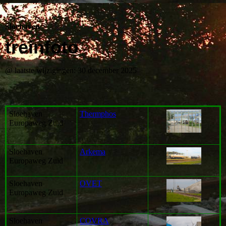
Sloehaven
treinfoto
@ laatste wijzigingen: 30 december 2025
Sloehaven
Thermphos
Europaweg Zuid
Sloehaven
Arkema
Europaweg Zuid
Sloehaven
OVET
Europaweg Zuid
Sloehaven
COVRA