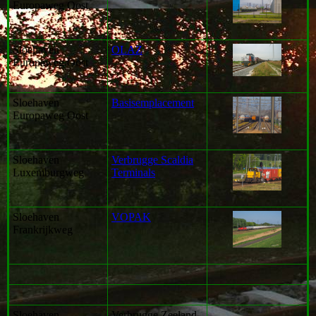
Europaweg Oost
Sloehaven
OLAZ
Europaweg Oost
Sloehaven
Basisemplacement
Europaweg Oost
Sloehaven
Verbrugge Scaldia
Luxemburgweg
Terminals
Sloehaven
VOPAK
Frankrijkweg
Sloehaven
Verbrugge Zeeland