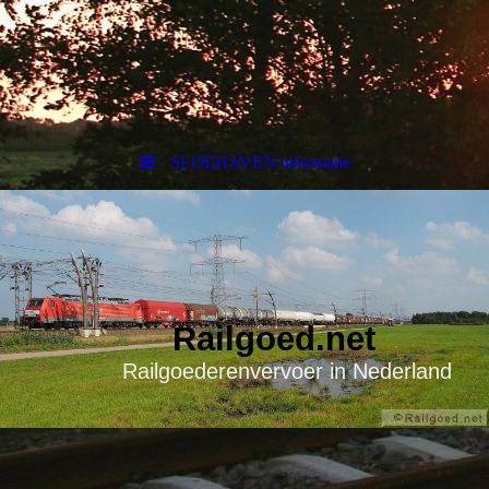
SLOEHAVEN informatie
Railgoed.net
Railgoederenvervoer in Nederland